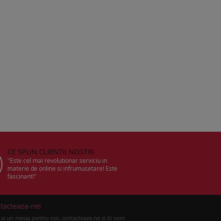
CE SPUN CLIENTII NOSTRI
"Este cel mai revolutionar serviciu in
materie de online si infrumusetare! Este
fascinant!"
tacteaza-ne!
ai un mesaj pentru noi, contacteaza-ne si iti vom