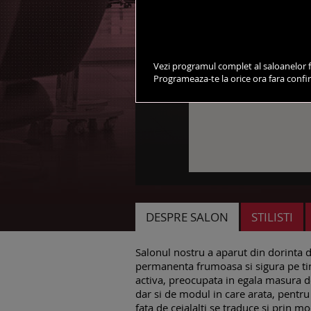
Vezi programul complet al saloanelor f
Programeaza-te la orice ora fara conf
DESPRE SALON
STILISTI
Salonul nostru a aparut din dorinta de 
permanenta frumoasa si sigura pe tin
activa, preocupata in egala masura de
dar si de modul in care arata, pentru 
fata de ceialalti se traduce si prin mo