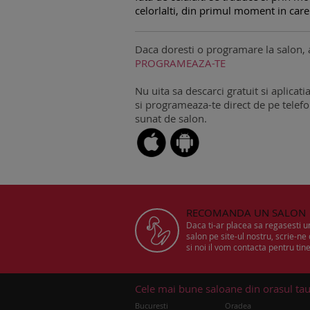
celorlalti, din primul moment in care
Daca doresti o programare la salon, 
PROGRAMEAZA-TE
Nu uita sa descarci gratuit si aplicati
si programeaza-te direct de pe telefon
sunat de salon.
RECOMANDA UN SALON
Daca ti-ar placea sa regasesti 
salon pe site-ul nostru, scrie-ne
si noi il vom contacta pentru tine
Cele mai bune saloane din orasul ta
Bucuresti
Oradea