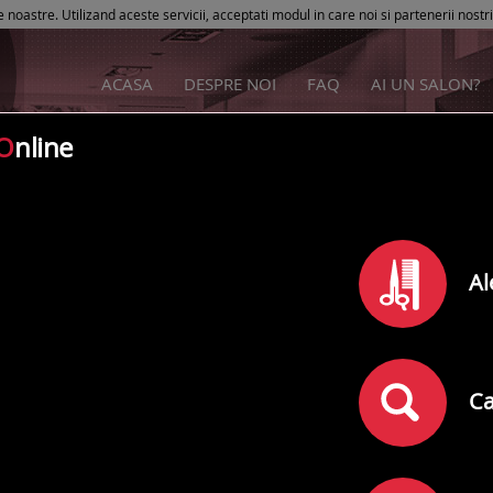
e noastre. Utilizand aceste servicii, acceptati modul in care noi si partenerii nostr
ACASA
DESPRE NOI
FAQ
AI UN SALON?
O
nline
Ana Vlad
Al
Rating
0
din
5
(
)
0
comentarii
Adresa:
Sibiu
,
Str.Stefan Cel Mare Nr 10
Ca
Telefon: 0736148431