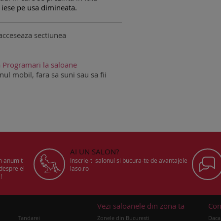
 iese pe usa dimineata.
acceseaza sectiunea
a
Programari la saloane
ul mobil, fara sa suni sau sa fii
AI UN SALON?
un anumit
Inscrie-ti salonul si bucura-te de avantajele
 despre el
laso.ro
!
u
Vezi saloanele din zona ta
Con
Tandarei
Zonele din Bucuresti
Daca 