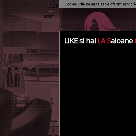
Cookie-urile ne ajuta sa va oferim serviciil
LIKE si hai
LA S
aloane