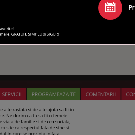
Pr
avorite!
irmare, GRATUIT, SIMPLU si SIGUR!
SERVICII
PROGRAMEAZA-TE
COMENTARII
CO
a te rasfata si de a te ajuta sa fii in
e. Ne dorim ca tu sa fii o femeie
 viata de familie si de cea sociala,
ca stie ca respectul fata de sine si
dul in care se prezinta in fata