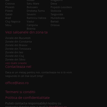
Craiova
Satu Mare
Deva
Ploiesti
Botosani
Popesti-Leordeni
Pitesti
Drobeta-Turnu
Slobozia
Galati
Severin
Targoviste
Arad
Ramnicu Valcea
Hunedoara
Cluj-Napoca
Vaslui
Barlad
Sibiu
Campina
Orsova
Bistrita
Vezi saloanele din zona ta
Zonele din Bucuresti
Zonele din Constanta
Zonele din Brasov
Zonele din Timisoara
Zonele din Iasi
Zonele din Cluj
Zonele din Sibiu
vezi toate orasele
Contacteaza-ne!
Daca ai un mesaj pentru noi, contacteaza-ne si iti vom
raspunde in cel mai scurt timp!
office@laso.ro
Termeni si conditii
Politica de confidentialitate
Puteti contacta responsabilul nostru cu
protectia datelor prin e-mail la
dpo@laso.ro