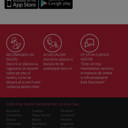
RECOMANDA UN
AI UN SALON?
CE SPUN CLIENTII
SALON
Inscrie-ti salonul si
NOSTRI
Daca ti-ar placea sa
bucura-te de
"Este cel mai
regasesti un anumit
avantajele laso.ro
revolutionar serviciu
salon pe site-ul
in materie de online
nostru, scrie-ne
si infrumusetare!
despre el si noi il vom
Este fascinant!"
contacta pentru tine!
Cele mai bune saloane din orasul tau
Bucuresti
Oradea
Tandarei
Constanta
Targu Mures
Comarnic
Brasov
Bacau
Pascani
Timisoara
Baia Mare
Segarcea
Iasi
Buzau
Bragadiru