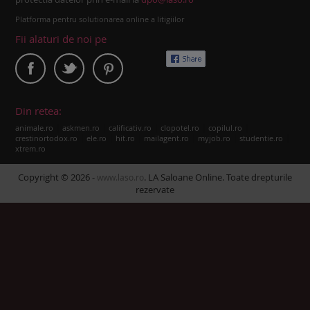
Platforma pentru solutionarea online a litigiilor
Fii alaturi de noi pe
Din retea:
|
|
|
|
|
animale.ro
askmen.ro
calificativ.ro
clopotel.ro
copilul.ro
|
|
|
|
|
|
crestinortodox.ro
ele.ro
hit.ro
mailagent.ro
myjob.ro
studentie.ro
xtrem.ro
Copyright © 2026 -
. LA Saloane Online. Toate drepturile
www.laso.ro
rezervate