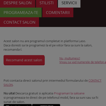
DESPRE SALON
STILISTI
SERVICII
PROGRAMEAZA-TE
COMENTARII
CONTACT SALON
Acest salon nu are programul completat in platforma Laso.
Daca doresti sa te programezi la el pe viitor fara sa suni la salon,
recomanda-l.
Nu, multumesc!
Recomand acest salon
Vreau sa vad numerele de telefon al
Poti contacta direct salonul prin intermediul formularului de
CONTACT
.
SALON
Nu uita!
Descarca gratuit si aplicatia
Programari la saloane
si programeaza-te direct de pe telefonul mobil, fara sa suni sau sa fii
sunat de salon.