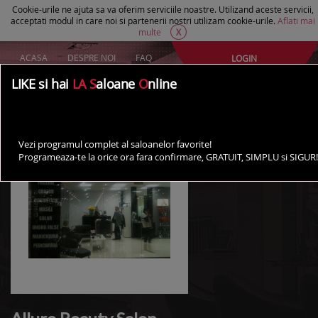
Cookie-urile ne ajuta sa va oferim serviciile noastre. Utilizand aceste servicii,
acceptati modul in care noi si partenerii nostri utilizam cookie-urile.
Aflati mai
multe
X
ACASA
DESPRE NOI
FAQ
LOGIN
Creeaza un cont Gratuit
LIKE si hai
LA S
aloane
O
nline
AI UN SALON?
Vezi programul complet al saloanelor favorite!
Programeaza-te la orice ora fara confirmare, GRATUIT, SIMPLU si SIGUR!