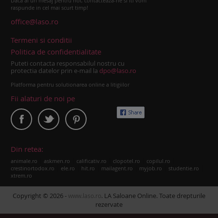
Daca ai un mesaj pentru noi, contacteaza-ne si iti vom
raspunde in cel mai scurt timp!
office@laso.ro
Termeni si conditii
Politica de confidentialitate
Puteti contacta responsabilul nostru cu
protectia datelor prin e-mail la
dpo@laso.ro
Platforma pentru solutionarea online a litigiilor
Fii alaturi de noi pe
Din retea:
|
|
|
|
|
animale.ro
askmen.ro
calificativ.ro
clopotel.ro
copilul.ro
|
|
|
|
|
|
crestinortodox.ro
ele.ro
hit.ro
mailagent.ro
myjob.ro
studentie.ro
xtrem.ro
Copyright © 2026 -
. LA Saloane Online. Toate drepturile
www.laso.ro
rezervate