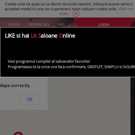
Cookie-urile ne ajuta sa va oferim serviciile noastre. Utilizand aceste servicii,
acceptati modul in care noi si partenerii nostri utilizam cookie-urile.
Aflati mai
multe
X
ACASA
DESPRE NOI
FAQ
LOGIN
Creeaza un cont Gratuit
LIKE si hai
LA S
aloane
O
nline
AI UN SALON?
Saloane din Constanta - Zona Poarta 6
Vezi programul complet al saloanelor favorite!
Programeaza-te la orice ora fara confirmare, GRATUIT, SIMPLU si SIGUR!
Maps correctly.
OK