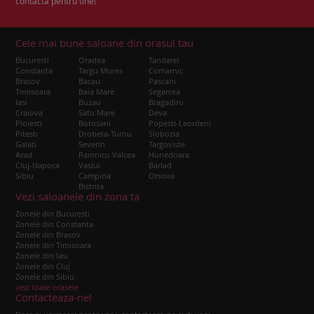
contacta pentru tine!
Cele mai bune saloane din orasul tau
Bucuresti
Oradea
Tandarei
Constanta
Targu Mures
Comarnic
Brasov
Bacau
Pascani
Timisoara
Baia Mare
Segarcea
Iasi
Buzau
Bragadiru
Craiova
Satu Mare
Deva
Ploiesti
Botosani
Popesti-Leordeni
Pitesti
Drobeta-Turnu
Slobozia
Galati
Severin
Targoviste
Arad
Ramnicu Valcea
Hunedoara
Cluj-Napoca
Vaslui
Barlad
Sibiu
Campina
Orsova
Bistrita
Vezi saloanele din zona ta
Zonele din Bucuresti
Zonele din Constanta
Zonele din Brasov
Zonele din Timisoara
Zonele din Iasi
Zonele din Cluj
Zonele din Sibiu
vezi toate orasele
Contacteaza-ne!