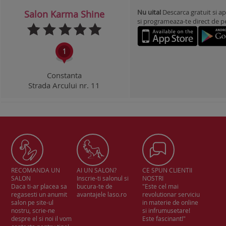
Nu uita!
Descarca gratuit si ap
Salon Karma Shine
si programeaza-te direct de pe 
Constanta
Strada Arcului nr. 11
RECOMANDA UN
AI UN SALON?
CE SPUN CLIENTII
SALON
Inscrie-ti salonul si
NOSTRI
Daca ti-ar placea sa
bucura-te de
"Este cel mai
regasesti un anumit
avantajele laso.ro
revolutionar serviciu
salon pe site-ul
in materie de online
nostru, scrie-ne
si infrumusetare!
despre el si noi il vom
Este fascinant!"