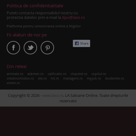
Politica de confidentialitate
Puteti contacta responsabilul nostru cu
protectia datelor prin e-mail la
dpo@laso.ro
Platforma pentru solutionarea online a litigiilor
Fii alaturi de noi pe
Din retea:
|
|
|
|
|
animale.ro
askmen.ro
calificativ.ro
clopotel.ro
copilul.ro
|
|
|
|
|
|
crestinortodox.ro
ele.ro
hit.ro
mailagent.ro
myjob.ro
studentie.ro
xtrem.ro
Copyright © 2026 -
. LA Saloane Online. Toate drepturile
www.laso.ro
rezervate