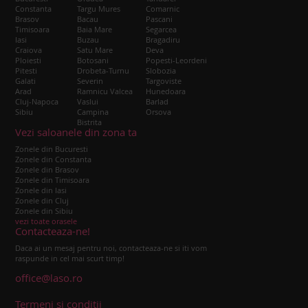
Constanta
Targu Mures
Comarnic
Brasov
Bacau
Pascani
Timisoara
Baia Mare
Segarcea
Iasi
Buzau
Bragadiru
Craiova
Satu Mare
Deva
Ploiesti
Botosani
Popesti-Leordeni
Pitesti
Drobeta-Turnu
Slobozia
Galati
Severin
Targoviste
Arad
Ramnicu Valcea
Hunedoara
Cluj-Napoca
Vaslui
Barlad
Sibiu
Campina
Orsova
Bistrita
Vezi saloanele din zona ta
Zonele din Bucuresti
Zonele din Constanta
Zonele din Brasov
Zonele din Timisoara
Zonele din Iasi
Zonele din Cluj
Zonele din Sibiu
vezi toate orasele
Contacteaza-ne!
Daca ai un mesaj pentru noi, contacteaza-ne si iti vom
raspunde in cel mai scurt timp!
office@laso.ro
Termeni si conditii