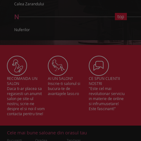
Calea Zarandului
N
top
Nuferilor
RECOMANDA UN
AI UN SALON?
CE SPUN CLIENTII
SALON
Inscrie-ti salonul si
NOSTRI
Daca ti-ar placea sa
bucura-te de
"Este cel mai
regasesti un anumit
avantajele laso.ro
revolutionar serviciu
salon pe site-ul
in materie de online
nostru, scrie-ne
si infrumusetare!
despre el si noi il vom
Este fascinant!"
contacta pentru tine!
Cele mai bune saloane din orasul tau
Bucuresti
Oradea
Tandarei