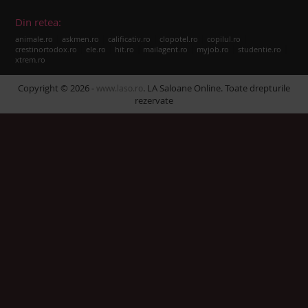
Din retea:
|
|
|
|
|
animale.ro
askmen.ro
calificativ.ro
clopotel.ro
copilul.ro
|
|
|
|
|
|
crestinortodox.ro
ele.ro
hit.ro
mailagent.ro
myjob.ro
studentie.ro
xtrem.ro
Copyright © 2026 -
. LA Saloane Online. Toate drepturile
www.laso.ro
rezervate