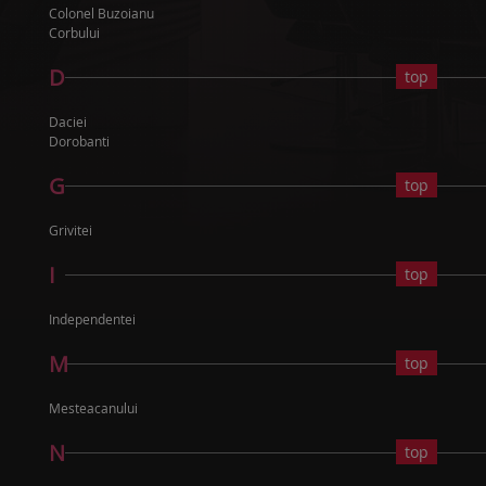
Colonel Buzoianu
Corbului
D
top
Daciei
Dorobanti
G
top
Grivitei
I
top
Independentei
M
top
Mesteacanului
N
top