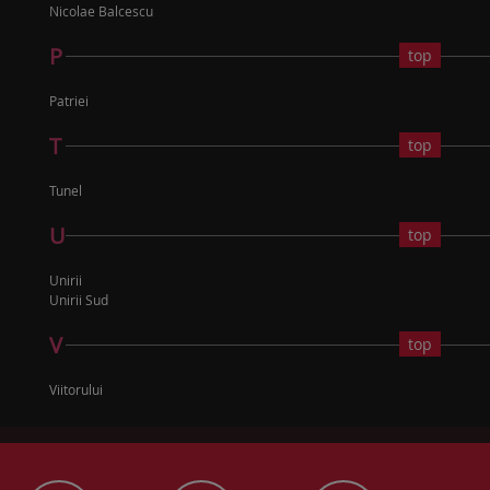
Nicolae Balcescu
P
top
Patriei
T
top
Tunel
U
top
Unirii
Unirii Sud
V
top
Viitorului