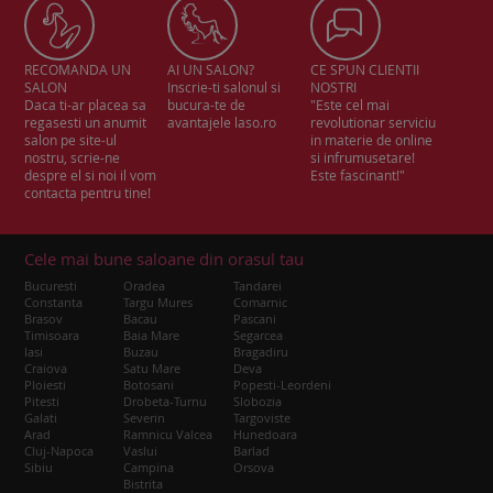
RECOMANDA UN
AI UN SALON?
CE SPUN CLIENTII
SALON
Inscrie-ti salonul si
NOSTRI
Daca ti-ar placea sa
bucura-te de
"Este cel mai
regasesti un anumit
avantajele laso.ro
revolutionar serviciu
salon pe site-ul
in materie de online
nostru, scrie-ne
si infrumusetare!
despre el si noi il vom
Este fascinant!"
contacta pentru tine!
Cele mai bune saloane din orasul tau
Bucuresti
Oradea
Tandarei
Constanta
Targu Mures
Comarnic
Brasov
Bacau
Pascani
Timisoara
Baia Mare
Segarcea
Iasi
Buzau
Bragadiru
Craiova
Satu Mare
Deva
Ploiesti
Botosani
Popesti-Leordeni
Pitesti
Drobeta-Turnu
Slobozia
Galati
Severin
Targoviste
Arad
Ramnicu Valcea
Hunedoara
Cluj-Napoca
Vaslui
Barlad
Sibiu
Campina
Orsova
Bistrita