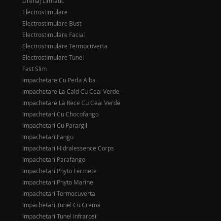
Drenaj Limfatic
Electrostimulare
Electrostimulare Bust
Electrostimulare Facial
Electrostimulare Termocuverta
Electrostimulare Tunel
Fast Slim
Impachetare Cu Perla Alba
Impachetare La Cald Cu Ceai Verde
Impachetare La Rece Cu Ceai Verde
Impachetari Cu Chocofango
Impachetari Cu Parargil
Impachetari Fango
Impachetari Hidralessence Corps
Impachetari Parafango
Impachetari Phyto Fermete
Impachetari Phyto Marine
Impachetari Termocuverta
Impachetari Tunel Cu Crema
Impachetari Tunel Infrarosii