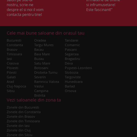
nostru, scrie-ne
si infrumusetare!
despre el si noi il vom
Este fascinant!"
contacta pentru tine!
Cele mai bune saloane din orasul tau
Bucuresti
Oradea
Tandarei
Constanta
Targu Mures
Comarnic
Brasov
Bacau
Pascani
Timisoara
Baia Mare
Segarcea
Iasi
Buzau
Bragadiru
Craiova
Satu Mare
Deva
Ploiesti
Botosani
Popesti-Leordeni
Pitesti
Drobeta-Turnu
Slobozia
Galati
Severin
Targoviste
Arad
Ramnicu Valcea
Hunedoara
Cluj-Napoca
Vaslui
Barlad
Sibiu
Campina
Orsova
Bistrita
Vezi saloanele din zona ta
Zonele din Bucuresti
Zonele din Constanta
Zonele din Brasov
Zonele din Timisoara
Zonele din Iasi
Zonele din Cluj
Zonele din Sibiu