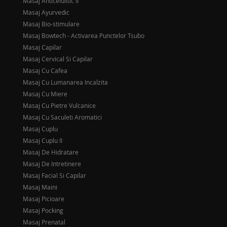
Masaj Anticelulitic II
Masaj Ayurvedic
Masaj Bio-stimulare
Masaj Bowtech - Activarea Punctelor Tsubo
Masaj Capilar
Masaj Cervical Si Capilar
Masaj Cu Cafea
Masaj Cu Lumanarea Incalzita
Masaj Cu Miere
Masaj Cu Pietre Vulcanice
Masaj Cu Saculeti Aromatici
Masaj Cuplu
Masaj Cuplu II
Masaj De Hidratare
Masaj De Intretinere
Masaj Facial Si Capilar
Masaj Maini
Masaj Picioare
Masaj Pocking
Masaj Prenatal