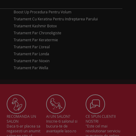
Boost Up Procedura Pentru Volum
Tratament Cu Keratina Pentru Indreptarea Parului
Tratament Kashmir Botox
Tratament Par Chronoligiste
Tratament Par Keratermie
Tratament Par L'oreal
Tratament Par Londa
Tratament Par Nioxin
Tratament Par Wella
RECOMANDA UN
AI UN SALON?
CE SPUN CLIENTII
SALON
Inscrie-ti salonul si
NOSTRI
Daca ti-ar placea sa
bucura-te de
"Este cel mai
regasesti un anumit
avantajele laso.ro
revolutionar serviciu
salon pe site-ul
in materie de online