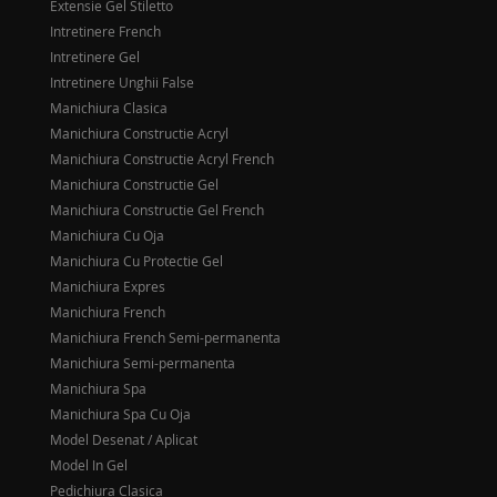
Extensie Gel Stiletto
Intretinere French
Intretinere Gel
Intretinere Unghii False
Manichiura Clasica
Manichiura Constructie Acryl
Manichiura Constructie Acryl French
Manichiura Constructie Gel
Manichiura Constructie Gel French
Manichiura Cu Oja
Manichiura Cu Protectie Gel
Manichiura Expres
Manichiura French
Manichiura French Semi-permanenta
Manichiura Semi-permanenta
Manichiura Spa
Manichiura Spa Cu Oja
Model Desenat / Aplicat
Model In Gel
Pedichiura Clasica