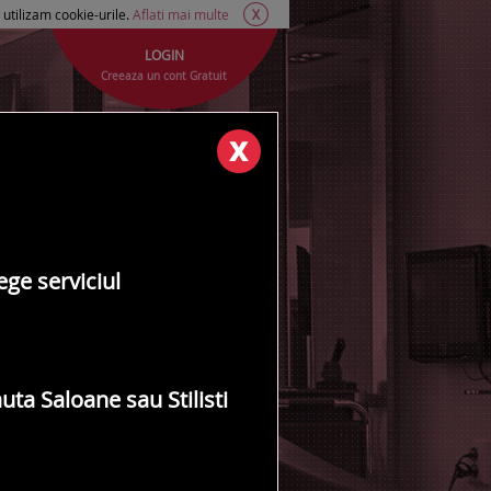
i utilizam cookie-urile.
Aflati mai multe
X
LOGIN
Creeaza un cont Gratuit
ege serviciul
uta Saloane sau Stilisti
S
T
U
V
W
X
Y
top