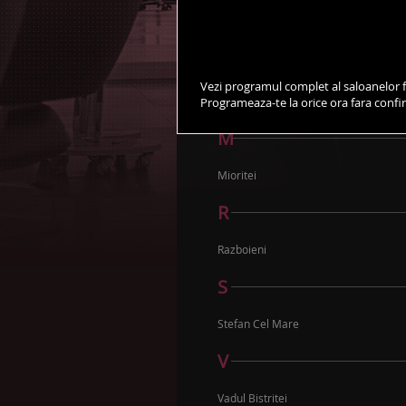
Ana Ipatescu
G
Vezi programul complet al saloanelor f
G?rii
Programeaza-te la orice ora fara conf
M
Mioritei
R
Razboieni
S
Stefan Cel Mare
V
Vadul Bistritei