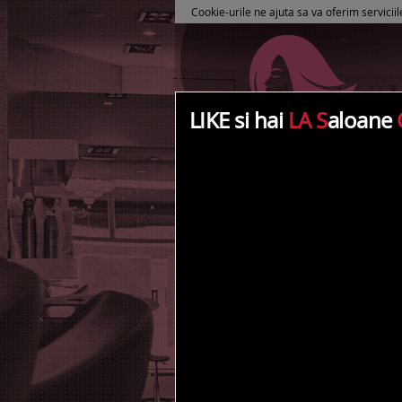
Cookie-urile ne ajuta sa va oferim serviciil
LIKE si hai
LA S
aloane
Cauta dupa strada
Toate
0 - 9
A
B
A