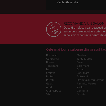
Vasile Alexandri
RECOMANDA UN SALON
Daca ti-ar placea sa regasesti 
salon pe site-ul nostru, scrie-ne
si noi il vom contacta pentru tine
Cele mai bune saloane din orasul ta
Bucuresti
Oradea
Constanta
Targu Mures
Brasov
Bacau
Timisoara
Baia Mare
Iasi
Buzau
Craiova
Satu Mare
Ploiesti
Botosani
Pitesti
Drobeta-Turnu Severin
Galati
Ramnicu Valcea
Arad
Vaslui
Cluj-Napoca
Campina
Sibiu
Bistrita