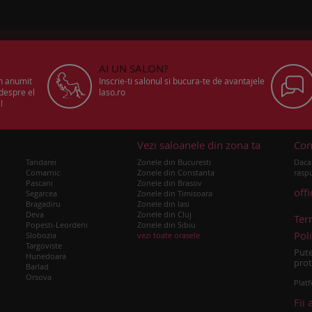
AI UN SALON?
un anumit
Inscrie-ti salonul si bucura-te de avantajele
 despre el
laso.ro
!
u
Vezi saloanele din zona ta
Con
Tandarei
Zonele din Bucuresti
Daca 
Comarnic
Zonele din Constanta
raspu
Pascani
Zonele din Brasov
off
Segarcea
Zonele din Timisoara
Bragadiru
Zonele din Iasi
Deva
Zonele din Cluj
Ter
Popesti-Leordeni
Zonele din Sibiu
Poli
Slobozia
vezi toate orasele
Targoviste
Pute
Hunedoara
prot
Barlad
Orsova
Platf
Fii 