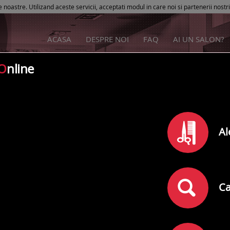
e noastre. Utilizand aceste servicii, acceptati modul in care noi si partenerii nostr
ACASA
DESPRE NOI
FAQ
AI UN SALON?
O
nline
Cauta dupa strada
Al
Ca
C
D
E
F
G
H
I
J
K
L
M
N
O
P
Q
R