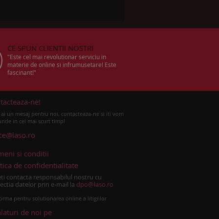
CE SPUN CLIENTII NOSTRI
"Este cel mai revolutionar serviciu in
materie de online si infrumusetare! Este
fascinant!"
tacteaza-ne!
ai un mesaj pentru noi, contacteaza-ne si iti vom
nde in cel mai scurt timp!
ice@laso.ro
meni si conditii
tica de confidentialitate
ti contacta responsabilul nostru cu
ectia datelor prin e-mail la
dpo@laso.ro
orma pentru solutionarea online a litigiilor
alaturi de noi pe